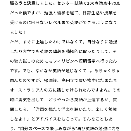
張ろうと決意
しました。センター試験で200点満点中70点
だった僕ですが、勉強と留学を経て、日常生活や授業を
受けるのに困らないレベルまで英語ができるようになり
ました！
ただ、すぐに上達したわけではなくて。自分なりに勉強
したり大学でも英語の講義を積極的に取ったりして、そ
の後力試しのためにもフィリピンへ短期留学へ行ったん
です。でも、なかなか英語が通じなくて…。めちゃくちゃ
凹んだのですが、帰国後、高円寺で買い物中にたまたま
オーストラリア人の方に話しかけられたんですよね。その
時に勇気を出して「どうやったら英語が上達するか」質
問したら、「洋画を観たり洋楽を聴いたり、楽しく勉強
しなよ！」とアドバイスをもらって。そんなこともあ
り、
“自分のペースで楽しみながら”
再び英語の勉強に力を