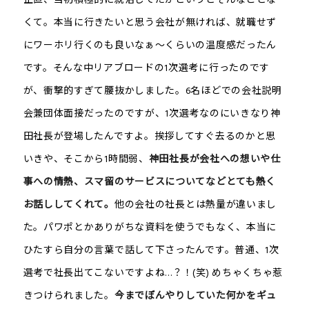
くて。本当に行きたいと思う会社が無ければ、就職せず
にワーホリ行くのも良いなぁ～くらいの温度感だったん
です。そんな中リアブロードの1次選考に行ったのです
が、衝撃的すぎて腰抜かしました。6名ほどでの会社説明
会兼団体面接だったのですが、1次選考なのにいきなり神
田社長が登場したんですよ。挨拶してすぐ去るのかと思
いきや、そこから1時間弱、
神田社長が会社への想いや仕
事への情熱、スマ留のサービスについてなどとても熱く
お話ししてくれて。
他の会社の社長とは熱量が違いまし
た。パワポとかありがちな資料を使うでもなく、本当に
ひたすら自分の言葉で話して下さったんです。普通、1次
選考で社長出てこないですよね…？！(笑) めちゃくちゃ惹
きつけられました。
今までぼんやりしていた何かをギュ