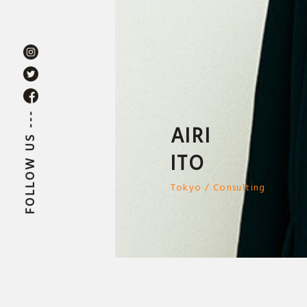
FOLLOW US ---
AIRI
ITO
Tokyo / Consulting