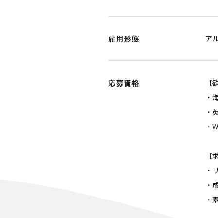
雇用形態
ア
応募資格
【
・
・
・W
【
・
・
・