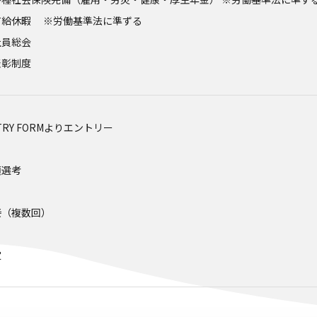
有給休暇 ※労働基準法に準ずる
社員総会
表彰制度
TRY FORMよりエントリー
類選考
接（複数回）
定