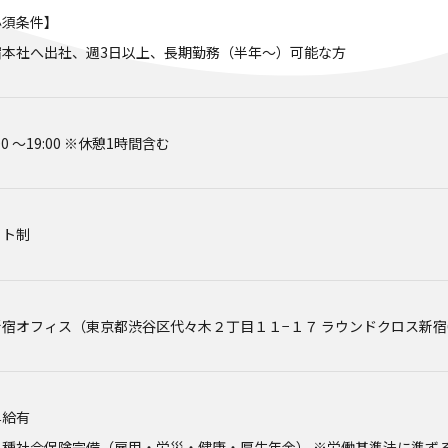
必須条件】
宿本社へ出社、週3日以上、長期勤務（半年～）可能な方
:00 〜19:00 ※休憩1時間含む
フト制
新宿オフィス（東京都渋谷区代々木２丁目１１−１７ ラウンドクロス新宿
昇給有
各種社会保険完備（雇⽤・労災・健康・厚⽣年⾦） ※労働基準法に準ず