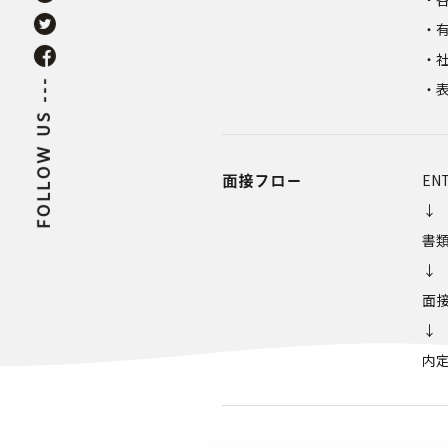
・
・
FOLLOW US ---
・
面接フロー
EN
↓
書
↓
面
↓
内