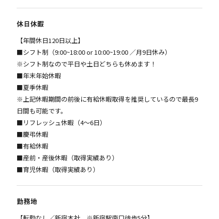
休日休暇
【年間休日120日以上】
■シフト制（9:00~18:00 or 10:00~19:00 ／月9日休み）
※シフト制なので平日や土日どちらも休めます！
■年末年始休暇
■夏季休暇
※上記休暇期間の前後に有給休暇取得を推奨しているので最長9
日間も可能です。
■リフレッシュ休暇（4～6日）
■慶弔休暇
■有給休暇
■産前・産後休暇（取得実績あり）
■育児休暇（取得実績あり）
勤務地
【転勤なし／新宿本社 ※新宿駅南口徒歩5分】