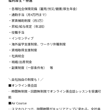
福利厚生・待遇
・各種社会保険完備（雇⽤/労災/健康/厚⽣年⾦）
・通勤手当（⽉4万円まで）
・家賃補助制度（月3万）
・昇給/給与改定（年2回）
・役職⼿当
・インセンティブ
・海外留学支援制度、ワーホリ休職制度
・資格取得支援制度
・社員総会
・結婚/出産祝⾦
・副業制度（一部条件有） 等
＼自社独自の制度も！／
■オンライン英会話
…時間無制限・回数無制限でオンライン英会話レッスンを受講可
能
■Air Course
…スマホひとつで、隙間時間がキャリアアップに変わる。全社員