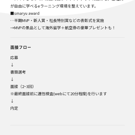
が自由に学べるeラーニング環境を整えています。
■smaryu award
…半期MVP・新人賞・社長特別賞などの表彰式を実施
→MVPの景品として海外留学＋航空券の豪華プレゼントも！
面接フロー
応募
↓
書類選考
↓
面接（2~3回）
※最終面接前に適性検査(webにて20分程度)を行います
↓
内定