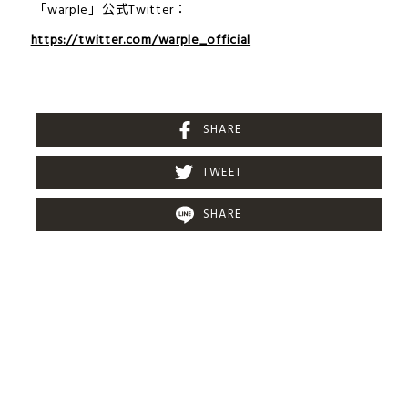
「warple」公式Twitter：
https://twitter.com/warple_official
SHARE
TWEET
SHARE