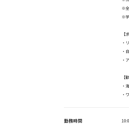
※
※学
【
・
・
・
【
・
・
勤務時間
10