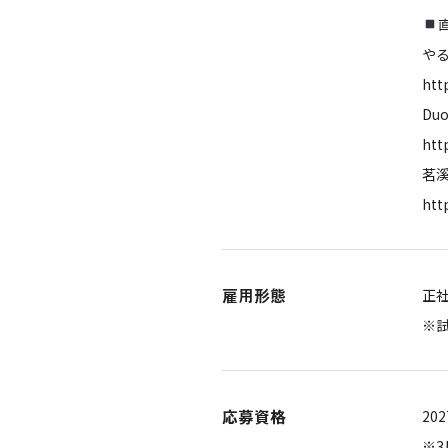
や
htt
Du
htt
茗
htt
雇用形態
正
※
応募資格
20
※