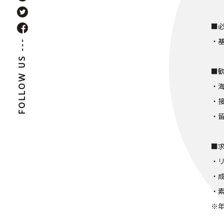
■
・基
FOLLOW US ---
■
・
・
・
■
・
・
・
※