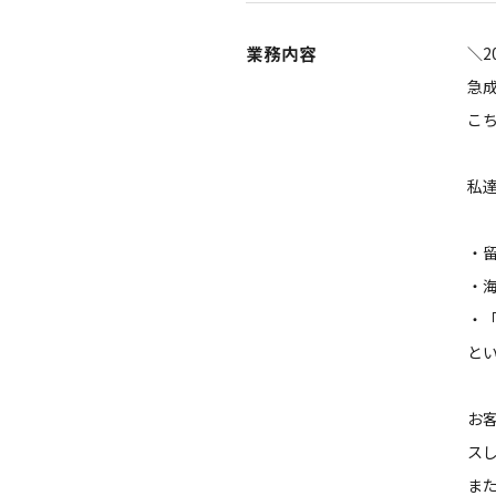
業務内容
＼2
急
こ
私
・
・
・
と
お
ス
ま