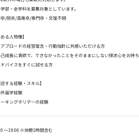
全学部・全学科を募集対象としています。
卒/院卒/高専卒/専門卒・文理不問
求める人物像】
リアブロードの経営理念・行動指針に共感いただける方
自己成長に貪欲で、できなかったことをそのままにしない探求心をお持
アドバイスをすぐに試せる方
歓迎する経験・スキル】
海外留学経験
ワーキングホリデーの経験
:00 〜19:00 ※休憩1時間含む