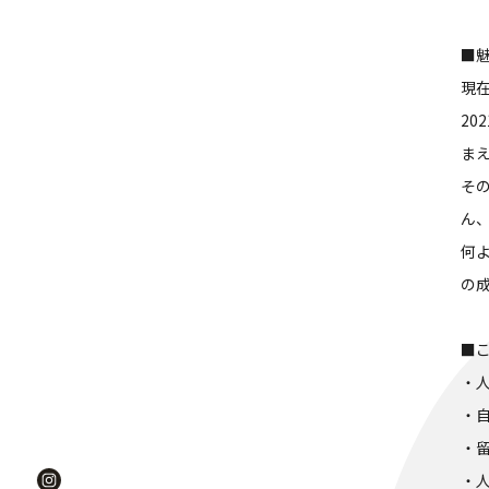
■
現
2
ま
そ
ん
何
の
■
・
・
・
・