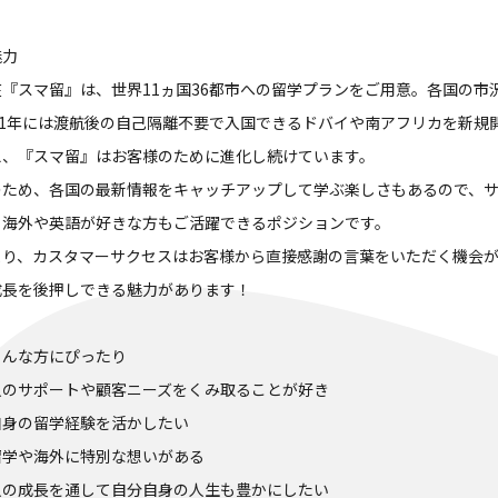
魅力
在『スマ留』は、世界11ヵ国36都市への留学プランをご用意。各国の市
021年には渡航後の自己隔離不要で入国できるドバイや南アフリカを新規
え、『スマ留』はお客様のために進化し続けています。
のため、各国の最新情報をキャッチアップして学ぶ楽しさもあるので、
、海外や英語が好きな方もご活躍できるポジションです。
より、カスタマーサクセスはお客様から直接感謝の言葉をいただく機会
成長を後押しできる魅力があります！
こんな方にぴったり
人のサポートや顧客ニーズをくみ取ることが好き
自身の留学経験を活かしたい
留学や海外に特別な想いがある
人の成長を通して自分自身の人生も豊かにしたい